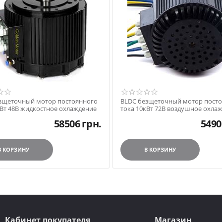
зщеточный мотор постоянного
BLDC безщеточный мотор пост
кВт 48В жидкостное охлаждение
тока 10кВт 72В воздушное охла
58506
грн.
5490
В КОРЗИНУ
В КОРЗИНУ
Кабинет покупателя
Магазин