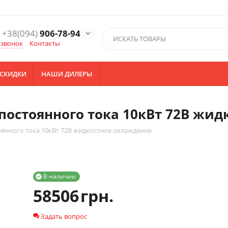
+38(094)
906-78-94

 звонок
Контакты
СКИДКИ
НАШИ ДИЛЕРЫ
постоянного тока 10кВт 72В жид
янного тока 10кВт 72В жидкостное охлаждение
В наличии

58506
грн.
Задать вопрос