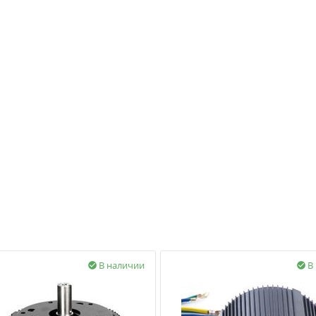
В наличии
В

