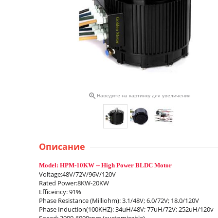

Наведите на картинку для увеличения
Описание
Model: HPM-10KW -- High Power BLDC Motor
Voltage:48V/72V/96V/120V
Rated Power:8KW-20KW
Efficeincy: 91%
Phase Resistance (Milliohm): 3.1/48V; 6.0/72V; 18.0/120V
Phase Induction(100KHZ): 34uH/48V; 77uH/72V; 252uH/120v