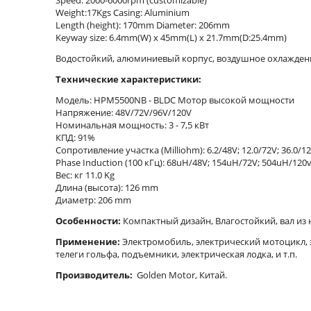
Speed: 2000-6000rpm (customizable)
Weight:17Kgs Casing: Aluminium
Length (height): 170mm Diameter: 206mm
Keyway size: 6.4mm(W) x 45mm(L) x 21.7mm(D:25.4mm)
Водостойкий, алюминиевый корпус, воздушное охлаждени
Технические характеристики:
Модель: HPM5500NB - BLDC Мотор высокой мощности
Напряжение: 48V/72V/96V/120V
Номинальная мощность: 3 - 7,5 кВт
КПД: 91%
Сопротивление участка (Milliohm): 6.2/48V; 12.0/72V; 36.0/1
Phase Induction (100 кГц): 68uH/48V; 154uH/72V; 504uH/12
Вес: кг 11.0 Kg
Длина (высота): 126 mm
Диаметр: 206 mm
Особенности:
Компактный дизайн
, Влагостойкий
,
вал из
Применение:
Электромобиль, электрический мотоцикл, 
телеги гольфа, подъемники, электрическая лодка, и т.п.
Производитель:
Golden Motor, Китай.