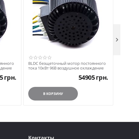

оянного
BLDC безщеточный мотор постоянного
BLDC без
ждение
тока 10кВт 96В воздушное охлаждение
тока 10к
5
грн.
54905
грн.
В КОРЗИНУ
В
Контакты