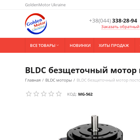
GoldenMotor Ukraine
+38(044)
338-28-94
Заказать обратный
ВСЕ ТОВАРЫ
НОВИНКИ
ХИТЫ ПРОДАЖ

BLDC безщеточный мотор 
Главная
/
BLDC моторы
/
BLDC безщеточный мотор посто
КОД:
MG-562