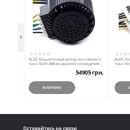

BLDC безщеточный мотор постоянного
BLDC бе
тока 10кВт 48В воздушное охлаждение
тока 10
54905
грн.
В КОРЗИНУ
Оставайтесь на связи