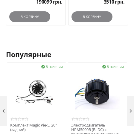
190099
грн.
3510
грн.
В КОРЗИНУ
В КОРЗИНУ
Популярные
и
В наличии
В наличии



Комплект Magic Pie-5, 20"
Электродвигатель
(задний)
HPM5000B (BLDC) с