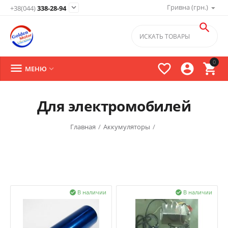
Гривна (грн.)

+38(044)
338-28-94

0




МЕНЮ

Для электромобилей
Главная
/
Аккумуляторы
/
В наличии
В наличии

