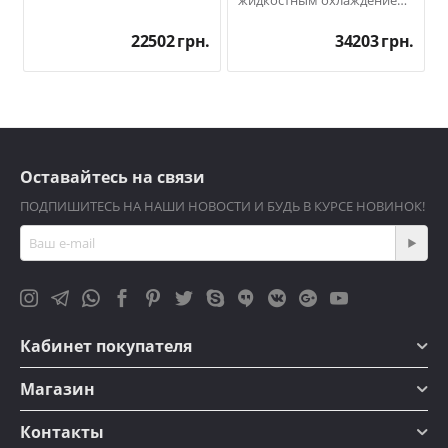
жидкостным охлаждением
5 кВт
.
22502
грн.
34203
грн.
Оставайтесь на связи
ПОДПИШИТЕСЬ НА НАШИ НОВОСТИ И БУДЬ В КУРСЕ НОВИНОК!
Кабинет покупателя
Магазин
Контакты