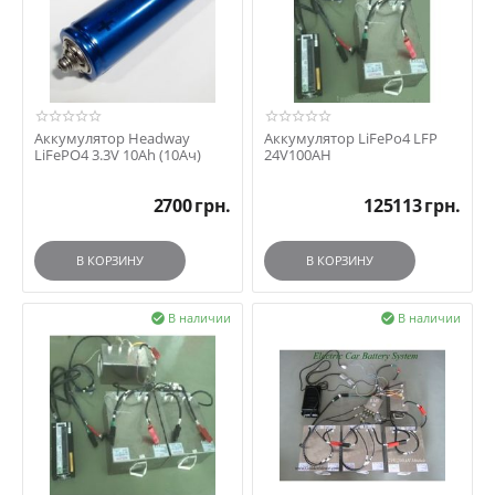
Аккумулятор Headway
Аккумулятор LiFePo4 LFP
LiFePO4 3.3V 10Ah (10Ач)
24V100AH
2700
грн.
125113
грн.
В КОРЗИНУ
В КОРЗИНУ
В наличии
В наличии

