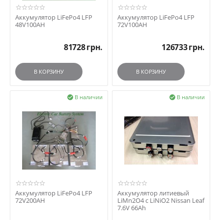
Аккумулятор LiFePo4 LFP
Аккумулятор LiFePo4 LFP
48V100AH
72V100AH
81728
грн.
126733
грн.
В КОРЗИНУ
В КОРЗИНУ
В наличии
В наличии


Аккумулятор LiFePo4 LFP
Аккумулятор литиевый
72V200AH
LiMn2O4 c LiNiO2 Nissan Leaf
7.6V 66Ah