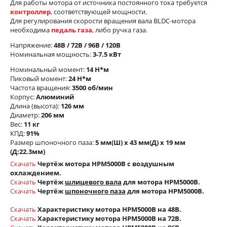
Для работы мотора от источника постоянного тока требуется
контроллер
, соответствующей мощности.
Для регулирования скорости вращения вала BLDC-мотора
необходима
педаль газа
, либо ручка газа.
Напряжение:
48В / 72В / 96В / 120В
Номинальная мощность:
3-7.5 кВт
Номинальный момент:
14 Н*м
Пиковый момент:
24 Н*м
Частота вращения:
3500 об/мин
Корпус:
Алюминий
Длина (высота):
126 мм
Диаметр:
206 мм
Вес:
11 кг
КПД:
91%
Размер шпоночного паза:
5 мм(Ш) х 43 мм(Д) х 19 мм
(Д:22.3мм)
Скачать
Чертёж мотора HPM5000B с воздушным
охлаждением.
Скачать
Чертёж
шлицевого вала
для мотора HPM5000B.
Скачать
Чертёж
шпоночного паза
для мотора HPM5000B.
Скачать
Характеристику мотора HPM5000В на 48В.
Скачать
Характеристику мотора HPM5000В на 72В.