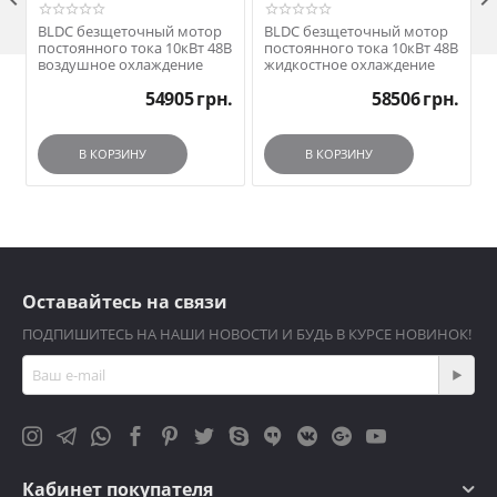
BLDC безщеточный мотор
BLDC безщеточный мотор
постоянного тока 10кВт 48В
постоянного тока 10кВт 48В
воздушное охлаждение
жидкостное охлаждение
54905
грн.
58506
грн.
В КОРЗИНУ
В КОРЗИНУ
Оставайтесь на связи
ПОДПИШИТЕСЬ НА НАШИ НОВОСТИ И БУДЬ В КУРСЕ НОВИНОК!
Кабинет покупателя