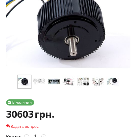
В наличии

30603
грн.
Задать вопрос
Кол-во:
−
+