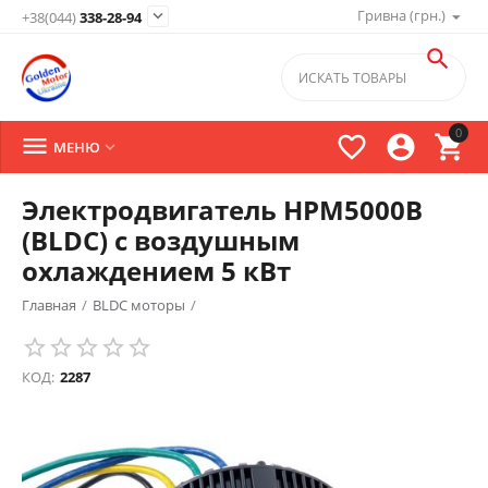
Гривна (грн.)

+38(044)
338-28-94

0




МЕНЮ

Электродвигатель HPM5000B
(BLDC) с воздушным
охлаждением 5 кВт
Главная
/
BLDC моторы
/
КОД:
2287