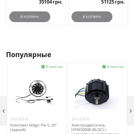
35104
грн.
51125
грн.
В КОРЗИНУ
В КОРЗИНУ
Популярные
и
В наличии
В наличии



Комплект Magic Pie-5, 20"
Электродвигатель
(задний)
HPM5000B (BLDC) с