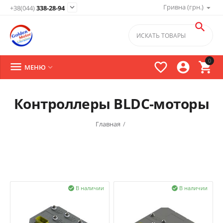
Гривна (грн.)

+38(044)
338-28-94

0




МЕНЮ

Контроллеры BLDC-моторы
Главная
/
В наличии
В наличии

