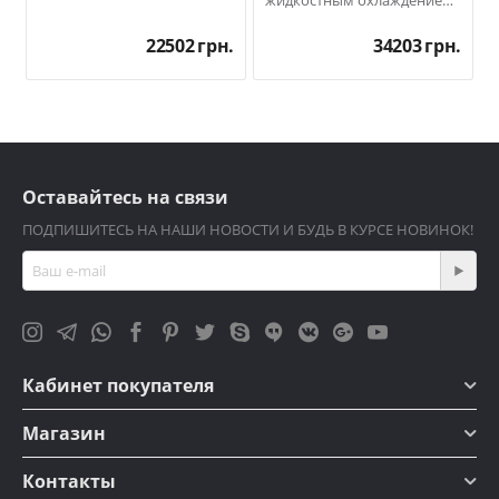
жидкостным охлаждением
5 кВт
.
22502
грн.
34203
грн.
Оставайтесь на связи
ПОДПИШИТЕСЬ НА НАШИ НОВОСТИ И БУДЬ В КУРСЕ НОВИНОК!
Кабинет покупателя
Магазин
Контакты