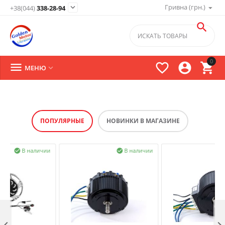
Гривна (грн.)

+38(044)
338-28-94

0




МЕНЮ

ПОПУЛЯРНЫЕ
НОВИНКИ В МАГАЗИНЕ
В наличии
В наличии
В налич


