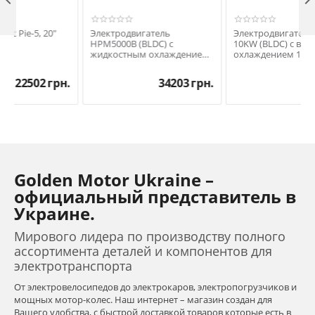
, 20"
Электродвигатель
Электродвигатель HPM-
HPM5000B (BLDC) с
10KW (BLDC) с воздушным
жидкостным охлаждением
охлаждением 10кВт
5 кВт
02
грн.
34203
грн.
54905
гр
Golden Motor Ukraine –
официальный представитель в
Украине.
Мирового лидера по производству полного
ассортимента деталей и компонентов для
электротранспорта
От электровелосипедов до электрокаров, электропогрузчиков и
мощных мотор-колес. Наш интернет – магазин создан для
Вашего удобства, с быстрой доставкой товаров которые есть в