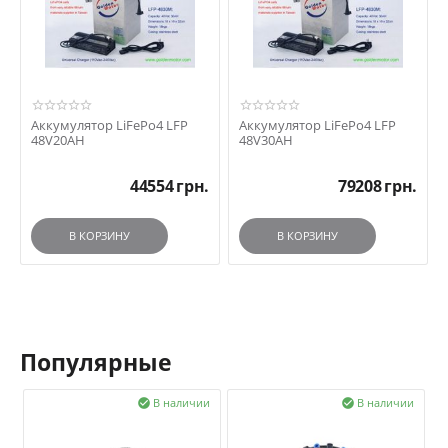
Аккумулятор LiFePo4 LFP
Аккумулятор LiFePo4 LFP
48V20AH
48V30AH
44554
грн.
79208
грн.
В КОРЗИНУ
В КОРЗИНУ
Популярные
и
В наличии
В наличии

