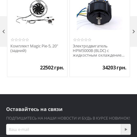

Комплект Magic Pie-5, 20"
Электродвигатель
(задний)
HPM5000B (BLDC) с
жидкостным охлаждением
5 кВт
.
22502
грн.
34203
грн.
Оставайтесь на связи
ПОДПИШИТЕСЬ НА НАШИ НОВОСТИ И БУДЬ В КУРСЕ НОВИНОК!