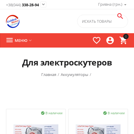
Гривна (грн.)

+38(044)
338-28-94

0




МЕНЮ

Для электроскутеров
Главная
/
Аккумуляторы
/
В наличии
В наличии

