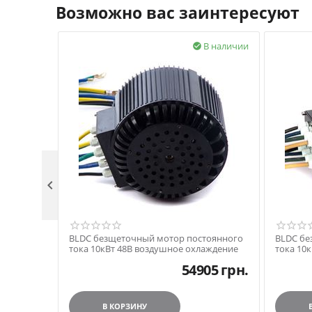
Возможно вас заинтересуют
В наличии


BLDC безщеточный мотор постоянного
BLDC бе
тока 10кВт 48В воздушное охлаждение
тока 10
54905
грн.
В КОРЗИНУ