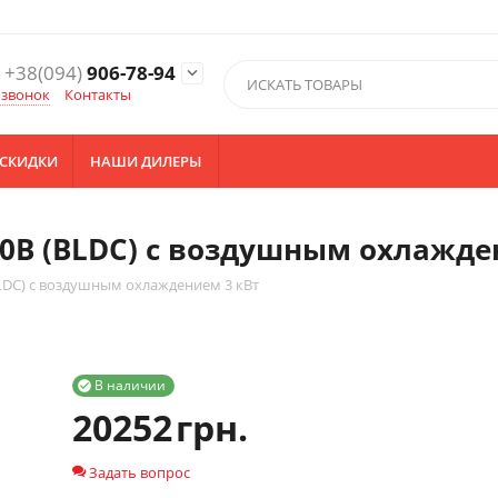
+38(094)
906-78-94

 звонок
Контакты
СКИДКИ
НАШИ ДИЛЕРЫ
0B (BLDC) с воздушным охлажде
LDC) с воздушным охлаждением 3 кВт
В наличии

20252
грн.
Задать вопрос