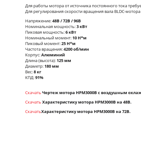
Для работы мотора от источника постоянного тока требу
Для регулирования скорости вращения вала BLDC-мотор
Напряжение:
48В / 72В / 96В
Номинальная мощность:
3 кВт
Пиковая мощность:
6 кВт
Номинальный момент:
10 Н*м
Пиковый момент:
25 Н*м
Частота вращения:
4200 об/мин
Корпус:
Алюминий
Длина (высота):
125 мм
Диаметр:
180 мм
Вес:
8 кг
КПД:
91%
Скачать
Чертеж мотора HPM3000B с воздушным охла
Скачать
Характеристику мотора HPM3000B на 48В.
Скачать
Характеристику мотора HPM3000B на 72В.