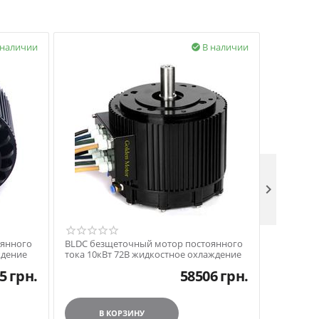
 наличии
В наличии


оянного
BLDC безщеточный мотор постоянного
BLDC без
ждение
тока 10кВт 72В жидкостное охлаждение
тока 10к
5
грн.
58506
грн.
В КОРЗИНУ
В