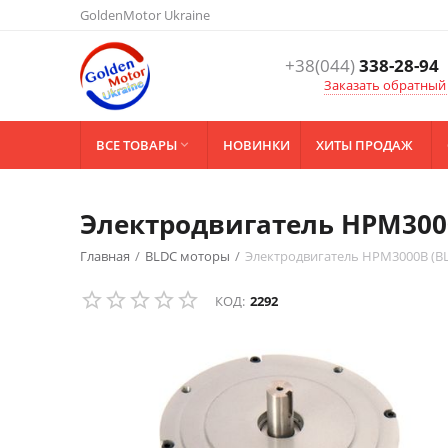
GoldenMotor Ukraine
+38(044)
338-28-94
Заказать обратный
ВСЕ ТОВАРЫ
НОВИНКИ
ХИТЫ ПРОДАЖ

Электродвигатель HPM300
Главная
/
BLDC моторы
/
Электродвигатель HPM3000B (B
КОД:
2292