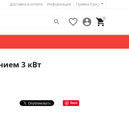
Доставка и оплата
Информация
Гривна (грн.)
0




нием 3 кВт
Save