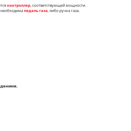
ется
контроллер
, соответствующей мощности.
а необходима
педаль газа
, либо ручка газа.
ждением.