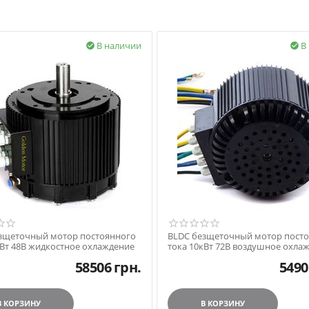
В наличии
В


зщеточный мотор постоянного
BLDC безщеточный мотор пост
кВт 48В жидкостное охлаждение
тока 10кВт 72В воздушное охла
58506
грн.
5490
В КОРЗИНУ
В КОРЗИНУ