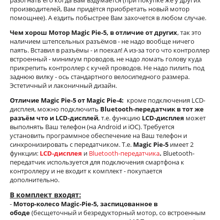
разогнать его когда Вам вздумается (при покупке же у других
производителей, Вам придётся приобретать новый мотор
помощнее). А ездить побыстрее Вам захочется в любом случае.
Чем хорош Мотор Magic Pie-5, в отличие от других
, так это
наличием штепсельных разъёмов - не надо вообще ничего
паять. Вставил в разъёмы - и поехал! А из-за того что контроллер
встроенный - минимум проводов, не надо ломать голову куда
прикрепить контроллер с кучей проводов. Не надо пилить под
заднюю вилку - ось стандартного велосипедного размера.
Эстетичный и лаконичный дизайн.
Отличие Magic Pie-5 от
Magic Pie-4:
кроме подключения LCD-
дисплея, можно подключить
Bluetooth-передатчик в тот же
разъём что и LCD-дисплей
, т.е. функцию
LCD-дисплея
может
выполнять Ваш телефон (на Android и iOC). Требуется
установить программное обеспечение на Ваш телефон и
синхронизировать с передатчиком. Т.е.
Magic Pie-5
имеет 2
функции:
LCD-дисплея
и
Bluetooth-передатчика
.
Bluetooth-
передатчик используется для подключения смартфона к
контроллеру и не входит к комплект - покупается
дополнительно.
В комплект входят:
-
Мотор-колесо Magic-Pie-5, заспицованное в
ободе
(бесщеточный и безредукторный мотор, со встроенным