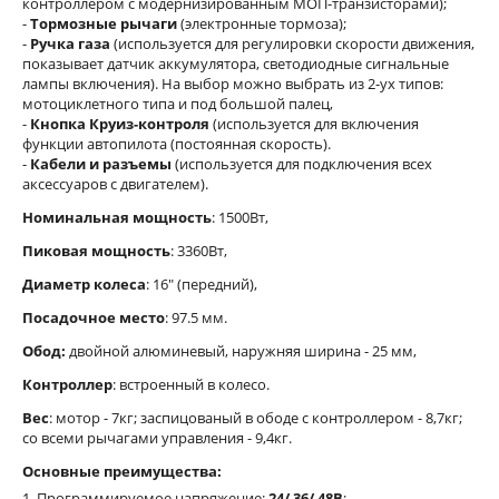
контроллером с модернизированным МОП-транзисторами);
-
Тормозные рычаги
(электронные тормоза);
-
Ручка газа
(используется для регулировки скорости движения,
показывает датчик аккумулятора, светодиодные сигнальные
лампы включения). На выбор можно выбрать из 2-ух типов:
мотоциклетного типа и под большой палец,
-
Кнопка Круиз-контроля
(используется для включения
функции автопилота (постоянная скорость).
-
Кабели и разъемы
(используется для подключения всех
аксессуаров с двигателем).
Номинальная мощность
: 1500Вт,
Пиковая мощность
: 3360Вт,
Диаметр колеса
: 16" (передний),
Посадочное место
: 97.5 мм.
Обод:
двойной алюминевый, наружняя ширина - 25 мм,
Контроллер
: встроенный в колесо.
Вес
: мотор - 7кг; заспицованый в ободе с контроллером - 8,7кг;
со всеми рычагами управления - 9,4кг.
Основные преимущества:
1. Программируемое напряжение:
24/ 36/ 48В
;