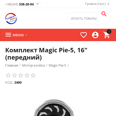
Гривна (грн.)

+38(044)
338-28-94

0




МЕНЮ

Комплект Magic Pie-5, 16"
(передний)
Главная
/
Мотор-колёса
/
Magic Pie-5
/
КОД:
2400