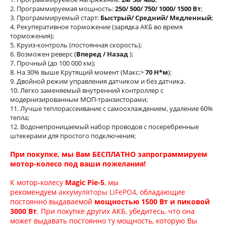
2. Программируемая мощность:
250/ 500/ 750/ 1000/ 1500 Вт
;
3. Программируемый старт:
Быстрый/ Средний/ Медленный
;
4. Рекуперативное торможение (зарядка АКБ во время
торможения);
5. Круиз-контроль (постоянная скорость);
6. Возможен реверс (
Вперед / Назад
);
7. Прочный (до 100 000 км);
8. На 30% выше Крутящий момент (Макс:>
70 Н*м
);
9. Двойной режим управления датчиком и без датчика.
10. Легко заменяемый внутренний контроллер с
модернизированным МОП-транзисторами;
11. Лучше теплорассеивание с самоохлаждением, удаление 60%
тепла;
12. Водонепроницаемый набор проводов с посеребренные
штекерами для простого подключения;
При покупке, мы Вам БЕСПЛАТНО запрограммируем
мотор-колесо под ваши пожелания!
К мотор-колесу
Magic Pie-5
, мы
рекомендуем
аккумуляторы LiFePO4
, обладающие
постоянно выдаваемой
мощностью 1500 Вт и пиковой
3000 Вт
. При покупке других АКБ, убедитесь, что она
может выдавать постоянно ту мощность, которую Вы