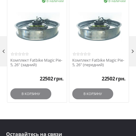
В наличии
В наличии



Комплект Fatbike Magic Pie-
Комплект Fatbike Magic Pie-
5, 26" (задний)
5, 26" (передний)
22502
грн.
22502
грн.
В КОРЗИНУ
В КОРЗИНУ
Оставайтесь на связи