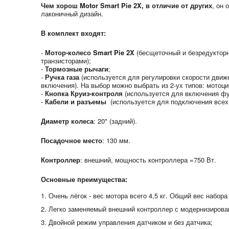
Чем хорош Motor Smart Pie 2X, в отличие от других
, он 
лаконичный дизайн.
В комплект входят:
-
Мотор-колесо Smart Pie 2X
(бесщеточный и безредуктор
транзисторами);
-
Тормозные рычаги
;
-
Ручка газа
(используется для регулировки скорости движ
включения). На выбор можно выбрать из 2-ух типов: мотоци
-
Кнопка Круиз-контроля
(используется для включения фун
-
Кабели и разъемы
(используется для подключения всех 
Диаметр колеса
: 20" (задний).
Посадочное место
: 130 мм.
Контроллер
: внешний, мощность контроллера =750 Вт.
Основные преимущества:
1. Очень лёгок - вес мотора всего 4,5 кг. Общий вес набора 
2. Легко заменяемый внешний контроллер с модернизиров
3
.
Двойной режим управления датчиком и без датчика;