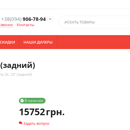
+38(094)
906-78-94

 звонок
Контакты
СКИДКИ
НАШИ ДИЛЕРЫ
 (задний)
e 2X, 20" (задний)
В наличии

15752
грн.
Задать вопрос