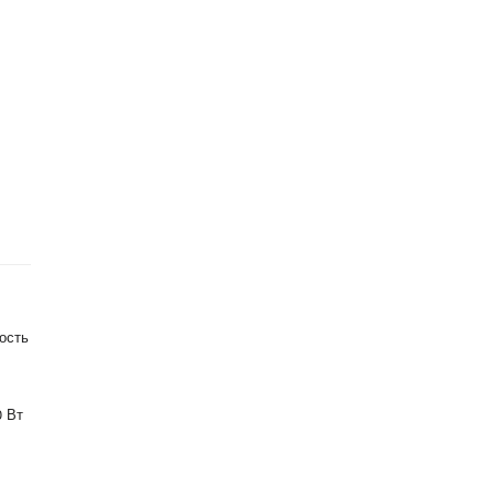
ость
0 Вт