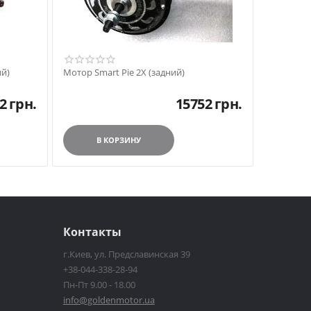
ий)
Мотор Smart Pie 2X (задний)
2
грн.
15752
грн.
В КОРЗИНУ
Контакты
г.Киев, ул. Предславинская 39
+38-044-338-28-94
Пн-Пт 9.00 - 18.00
info@goldenmotor.ua