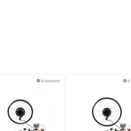
В наличии
В

