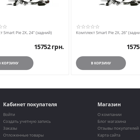
 Smart Pie 2X, 24" (задний)
Комплект Smart Pie 2X, 26" (задн
15752
грн.
1575
В КОРЗИНУ
В КОРЗИНУ
Кабинет покупателя
Магазин
Войти
О компании
Создать учетную запись
Блог магазина
Заказы
Отзывы покупателей
Отложенные товары
Карта сайта