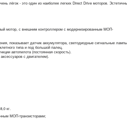
очень лёгок - это один из наиболее легких Direct Drive моторов. Эстетичн
ный мотор, с внешним контроллером с модернизированным МОП-
ения, показывает датчик аккумулятора, светодиодные сигнальные ламп
клетного типа и под большой палец,
кции автопилота (постоянная скорость).
аксессуаров с двигателем).
8,0 кг.
анным МОП-транзисторами;