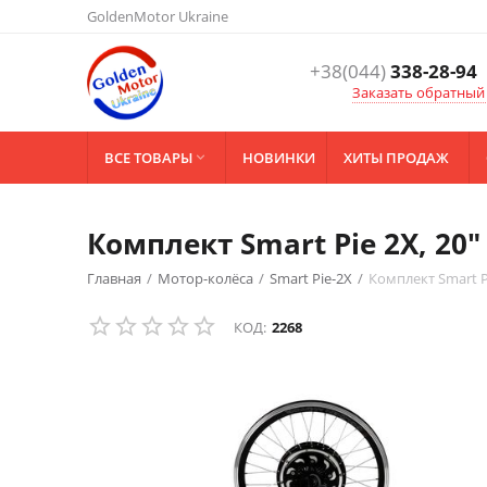
GoldenMotor Ukraine
+38(044)
338-28-94
Заказать обратный
ВСЕ ТОВАРЫ
НОВИНКИ
ХИТЫ ПРОДАЖ

Комплект Smart Pie 2X, 20"
Главная
/
Мотор-колёса
/
Smart Pie-2X
/
Комплект Smart Pi
КОД:
2268